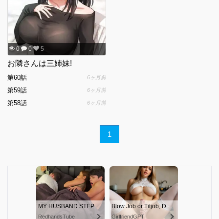
0
0
5
お隣さんは三姉妹!
第60話
6ヶ月前
第59話
6ヶ月前
第58話
6ヶ月前
1