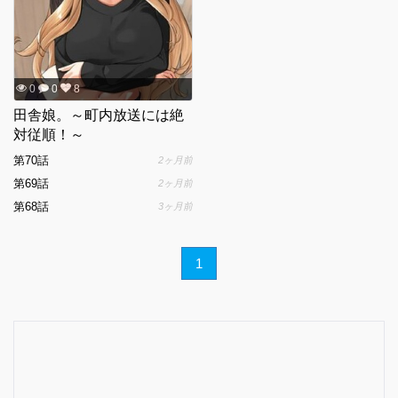
0
0
8
田舎娘。～町内放送には絶
対従順！～
第70話
2ヶ月前
第69話
2ヶ月前
第68話
3ヶ月前
1