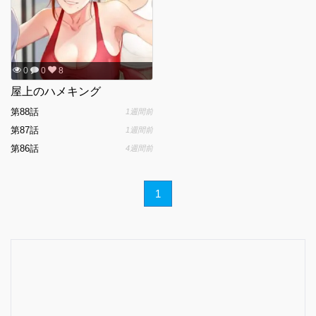
0
0
8
屋上のハメキング
第88話
1週間前
第87話
1週間前
第86話
4週間前
1