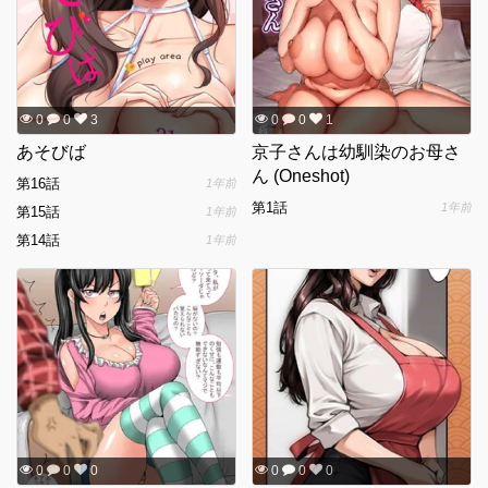
0
0
3
0
0
1
あそびば
京子さんは幼馴染のお母さ
ん (Oneshot)
第16話
1年前
第1話
1年前
第15話
1年前
第14話
1年前
0
0
0
0
0
0