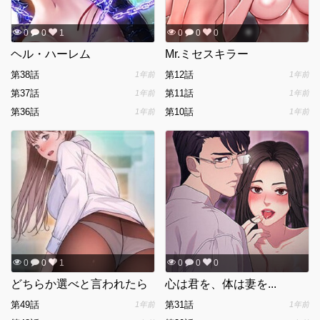
0
0
1
0
0
0
ヘル・ハーレム
Mr.ミセスキラー
第38話
第12話
1年前
1年前
第37話
第11話
1年前
1年前
第36話
第10話
1年前
1年前
0
0
1
0
0
0
どちらか選べと言われたら
心は君を、体は妻を...
第49話
第31話
1年前
1年前