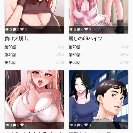
0
0
0
0
0
0
負け犬脱出
麗しの69ハイツ
第50話
第70話
1年前
1年前
第49話
第69話
1年前
1年前
第48話
第68話
1年前
1年前
0
0
2
0
0
0