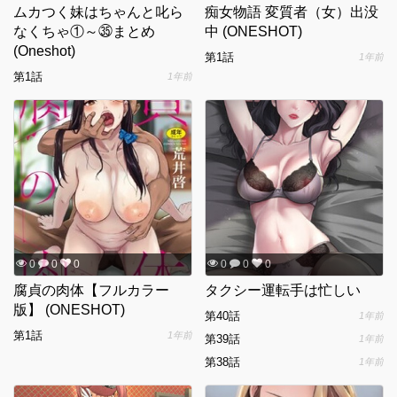
ムカつく妹はちゃんと叱ら
痴女物語 変質者（女）出没
なくちゃ①～㉟まとめ
中 (ONESHOT)
(Oneshot)
第1話
1年前
第1話
1年前
0
0
0
0
0
0
腐貞の肉体【フルカラー
タクシー運転手は忙しい
版】 (ONESHOT)
第40話
1年前
第1話
1年前
第39話
1年前
第38話
1年前