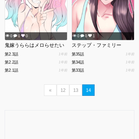
0
0
0
0
0
1
鬼嫁うららはメロらせたい
ステップ・ファミリー
第2.3話
第35話
1年前
1年前
第2.2話
第34話
1年前
1年前
第2.1話
第33話
1年前
1年前
«
12
13
14