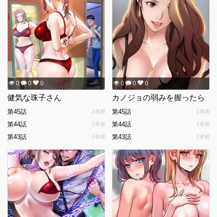
0
0
0
0
0
0
健気な珠子さん
カノジョの弱みを握ったら
第45話
第45話
1年前
1年前
第44話
第44話
1年前
1年前
第43話
第43話
1年前
1年前