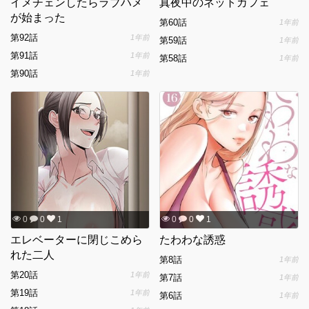
イメチェンしたらラブハメ
真夜中のネットカフェ
が始まった
第60話
1年前
第92話
1年前
第59話
1年前
第91話
1年前
第58話
1年前
第90話
1年前
0
0
1
0
0
1
エレベーターに閉じこめら
たわわな誘惑
れた二人
第8話
1年前
第20話
1年前
第7話
1年前
第19話
1年前
第6話
1年前