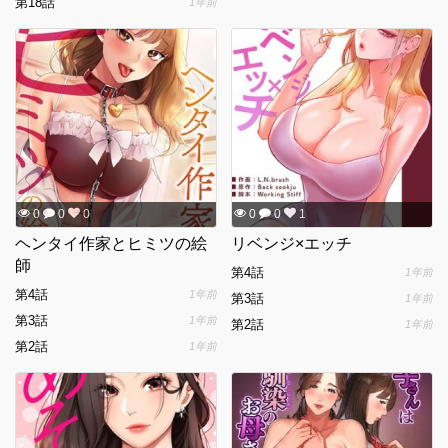
第18話
1年前
0
0
0
0
0
1
ヘンタイ作家とヒミツの絵
リベンジ×エッチ
師
第4話
1年前
第4話
1年前
第3話
1年前
第3話
1年前
第2話
1年前
第2話
1年前