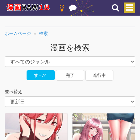
ホームページ
検索
漫画を検索
すべて
完了
進行中
並べ替え: