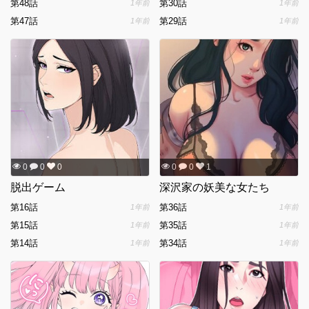
第48話
第30話
1年前
1年前
第47話
第29話
1年前
1年前
0
0
0
0
0
1
脱出ゲーム
深沢家の妖美な女たち
第16話
第36話
1年前
1年前
第15話
第35話
1年前
1年前
第14話
第34話
1年前
1年前