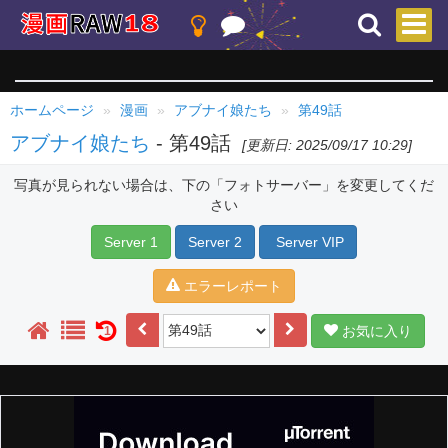
ホームページ
漫画
アブナイ娘たち
第49話
アブナイ娘たち
- 第49話
[更新日: 2025/09/17 10:29]
写真が見られない場合は、下の「フォトサーバー」を変更してくだ
さい
Server 1
Server 2
Server VIP
エラーレポート
お気に入り
1