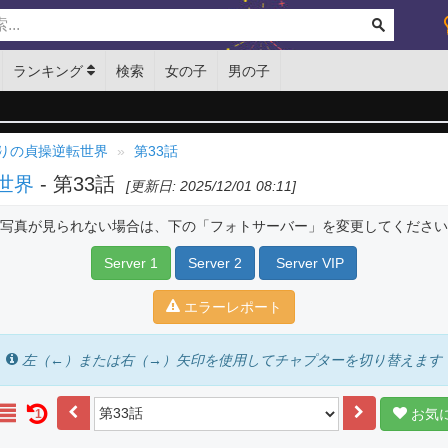
ランキング
検索
女の子
男の子
りの貞操逆転世界
第33話
世界
- 第33話
[更新日: 2025/12/01 08:11]
写真が見られない場合は、下の「フォトサーバー」を変更してください
Server 1
Server 2
Server VIP
エラーレポート
左（←）または右（→）矢印を使用してチャプターを切り替えます
お気
1