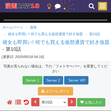
ホームページ
漫画
彼女も即買い! 何でも買える仮想通貨で好き放題
第10話
彼女も即買い! 何でも買える仮想通貨で好き放題
- 第10話
[更新日: 2025/05/18 04:16]
写真が見られない場合は、下の「フォトサーバー」を変更してくだ
さい
Server 1
Server 2
Server VIP
エラーレポート
お気に入り
1