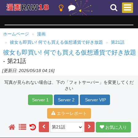
ホームページ
漫画
彼女も即買い! 何でも買える仮想通貨で好き放題
第21話
彼女も即買い! 何でも買える仮想通貨で好き放題
- 第21話
[更新日: 2025/05/18 04:16]
写真が見られない場合は、下の「フォトサーバー」を変更してくだ
さい
Server 1
Server 2
Server VIP
エラーレポート
お気に入り
1