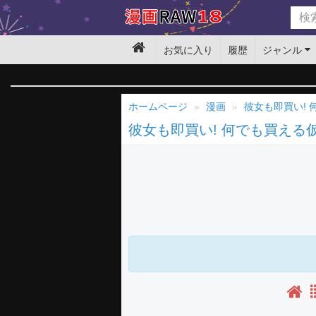
お気に入り
履歴
ジャンル
ホームページ
漫画
彼女も即買い!
彼女も即買い! 何でも買える