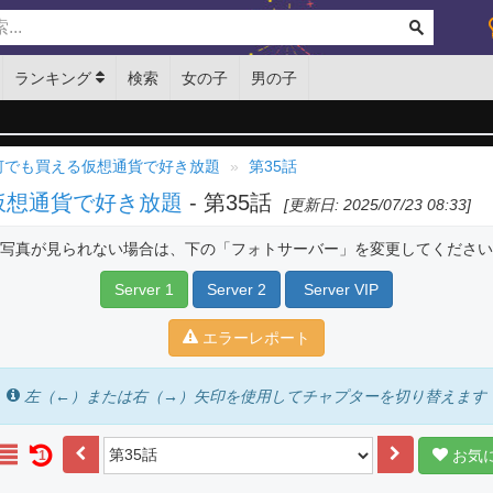
ランキング
検索
女の子
男の子
 何でも買える仮想通貨で好き放題
第35話
仮想通貨で好き放題
- 第35話
[更新日: 2025/07/23 08:33]
写真が見られない場合は、下の「フォトサーバー」を変更してください
Server 1
Server 2
Server VIP
エラーレポート
左（←）または右（→）矢印を使用してチャプターを切り替えます
お気
1