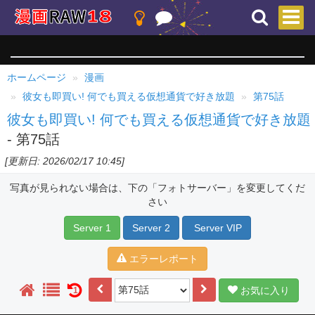
ホームページ
漫画
彼女も即買い! 何でも買える仮想通貨で好き放題
第75話
彼女も即買い! 何でも買える仮想通貨で好き放題
- 第75話
[更新日: 2026/02/17 10:45]
写真が見られない場合は、下の「フォトサーバー」を変更してくだ
さい
Server 1
Server 2
Server VIP
エラーレポート
お気に入り
1