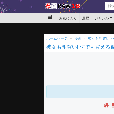
お気に入り
履歴
ジャンル
ホームページ
漫画
彼女も即買い!
彼女も即買い! 何でも買える