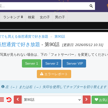
ランキング
検索
女の子
男の子
 何でも買える仮想通貨で好き放題
第90話
仮想通貨で好き放題
- 第90話
[更新日: 2026/05/12 10:31]
写真が見られない場合は、下の「フォトサーバー」を変更してください
Server 1
Server 2
Server VIP
エラーレポート
左（←）または右（→）矢印を使用してチャプターを切り替えます
お気
1