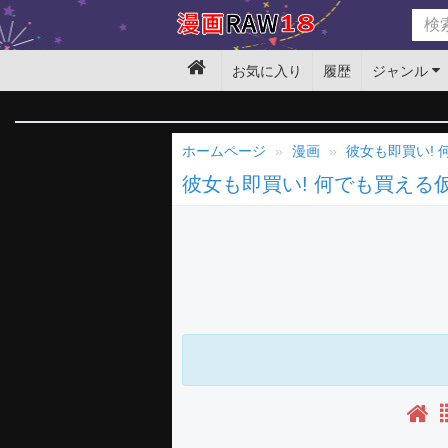
お気に入り
履歴
ジャンル
ホームページ
漫画
彼女も即買い!
彼女も即買い! 何でも買える