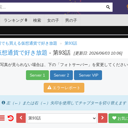
ランキング
検索
女の子
男の子
 何でも買える仮想通貨で好き放題
第93話
仮想通貨で好き放題
- 第93話
[更新日: 2026/06/03 10:06]
写真が見られない場合は、下の「フォトサーバー」を変更してください
Server 1
Server 2
Server VIP
エラーレポート
左（←）または右（→）矢印を使用してチャプターを切り替えます
お気
1