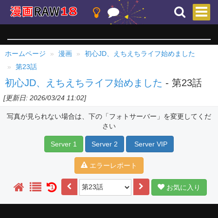
ホームページ
漫画
初心JD、えちえちライフ始めました
第23話
初心JD、えちえちライフ始めました
- 第23話
[更新日: 2026/03/24 11:02]
写真が見られない場合は、下の「フォトサーバー」を変更してくだ
さい
Server 1
Server 2
Server VIP
エラーレポート
お気に入り
1