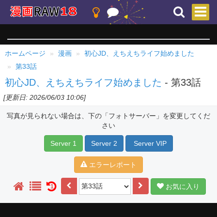
ホームページ
漫画
初心JD、えちえちライフ始めました
第33話
初心JD、えちえちライフ始めました
- 第33話
[更新日: 2026/06/03 10:06]
写真が見られない場合は、下の「フォトサーバー」を変更してくだ
さい
Server 1
Server 2
Server VIP
エラーレポート
お気に入り
1