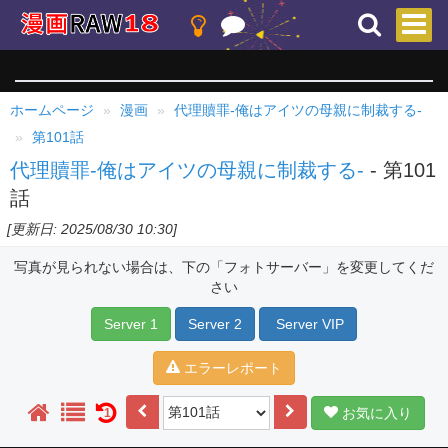
ホームページ
漫画
代理贖罪-俺はアイツの母親に制裁する-
第101話
代理贖罪-俺はアイツの母親に制裁する-
- 第101
話
[更新日: 2025/08/30 10:30]
写真が見られない場合は、下の「フォトサーバー」を変更してくだ
さい
Server 1
Server 2
Server VIP
エラーレポート
お気に入り
1