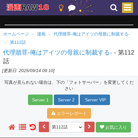
ホームページ
漫画
代理贖罪-俺はアイツの母親に制裁する-
第112話
代理贖罪-俺はアイツの母親に制裁する-
- 第112
話
[更新日: 2025/09/14 09:10]
写真が見られない場合は、下の「フォトサーバー」を変更してくだ
さい
Server 1
Server 2
Server VIP
エラーレポート
お気に入り
1