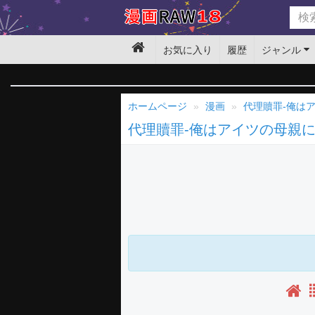
お気に入り
履歴
ジャンル
ホームページ
漫画
代理贖罪-俺は
代理贖罪-俺はアイツの母親に