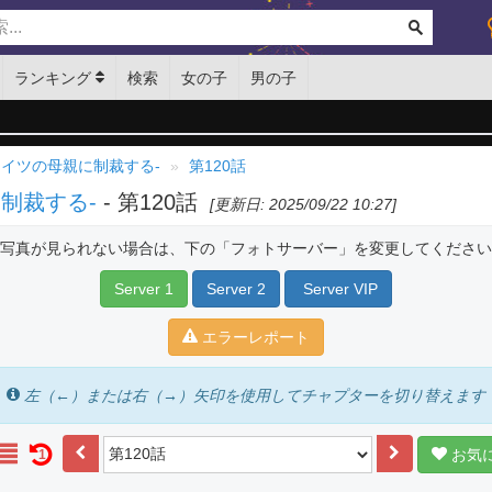
ランキング
検索
女の子
男の子
アイツの母親に制裁する-
第120話
制裁する-
- 第120話
[更新日: 2025/09/22 10:27]
写真が見られない場合は、下の「フォトサーバー」を変更してください
Server 1
Server 2
Server VIP
エラーレポート
左（←）または右（→）矢印を使用してチャプターを切り替えます
お気
1