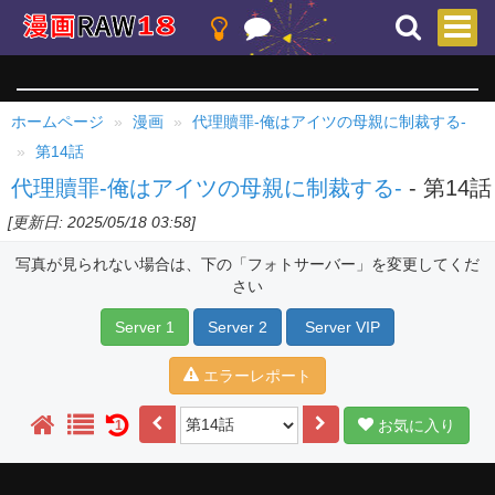
ホームページ
漫画
代理贖罪-俺はアイツの母親に制裁する-
第14話
代理贖罪-俺はアイツの母親に制裁する-
- 第14話
[更新日: 2025/05/18 03:58]
写真が見られない場合は、下の「フォトサーバー」を変更してくだ
さい
Server 1
Server 2
Server VIP
エラーレポート
お気に入り
1