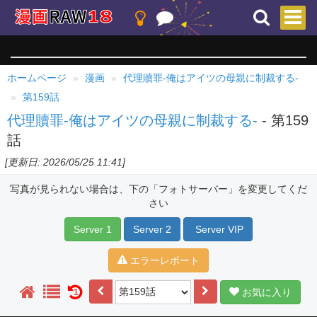
ホームページ
漫画
代理贖罪-俺はアイツの母親に制裁する-
第159話
代理贖罪-俺はアイツの母親に制裁する-
- 第159
話
[更新日: 2026/05/25 11:41]
写真が見られない場合は、下の「フォトサーバー」を変更してくだ
さい
Server 1
Server 2
Server VIP
エラーレポート
お気に入り
1