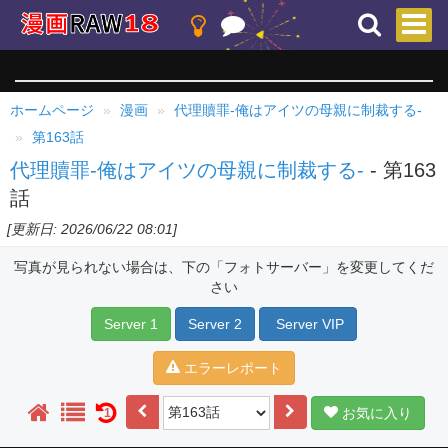
ホームページ
漫画
代理贖罪-俺はアイツの母親に制裁する-
第163話
代理贖罪-俺はアイツの母親に制裁する-
- 第163
話
[更新日: 2026/06/22 08:01]
写真が見られない場合は、下の「フォトサーバー」を変更してくだ
さい
Server 1
Server 2
Server VIP
エラーレポート
お気に入り
1