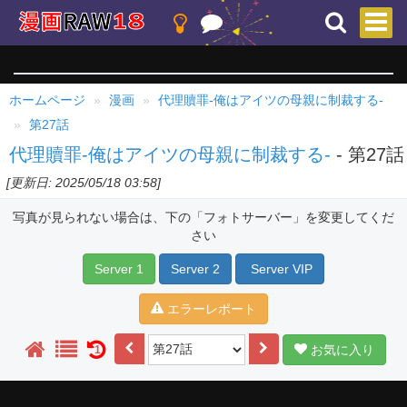
ホームページ
漫画
代理贖罪-俺はアイツの母親に制裁する-
第27話
代理贖罪-俺はアイツの母親に制裁する-
- 第27話
[更新日: 2025/05/18 03:58]
写真が見られない場合は、下の「フォトサーバー」を変更してくだ
さい
Server 1
Server 2
Server VIP
エラーレポート
お気に入り
1