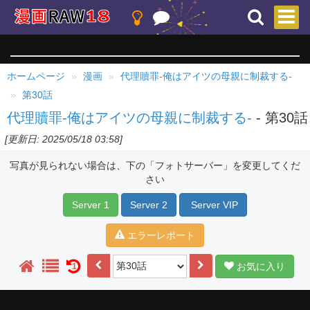
ホームページ
漫画
代理贖罪-俺はアイツの母親に制裁する-
第30話
代理贖罪-俺はアイツの母親に制裁する-
- 第30話
[更新日: 2025/05/18 03:58]
写真が見られない場合は、下の「フォトサーバー」を変更してくだ
さい
Server 1
Server 2
Server VIP
エラーレポート
お気に入り
1