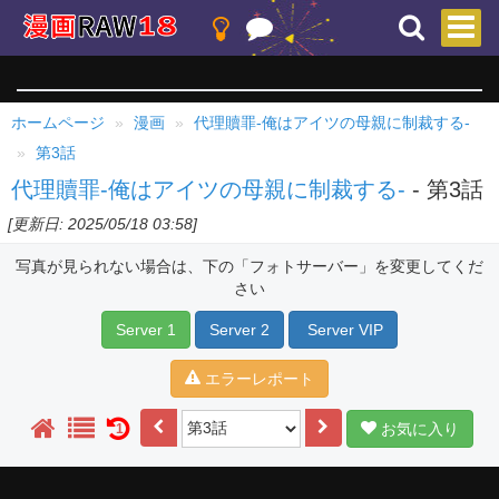
ホームページ
漫画
代理贖罪-俺はアイツの母親に制裁する-
第3話
代理贖罪-俺はアイツの母親に制裁する-
- 第3話
[更新日: 2025/05/18 03:58]
写真が見られない場合は、下の「フォトサーバー」を変更してくだ
さい
Server 1
Server 2
Server VIP
エラーレポート
お気に入り
1