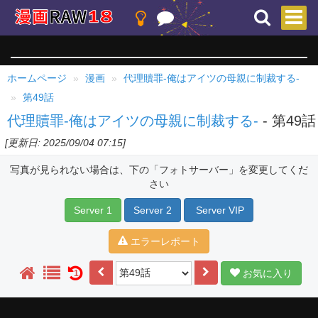
ホームページ
漫画
代理贖罪-俺はアイツの母親に制裁する-
第49話
代理贖罪-俺はアイツの母親に制裁する-
- 第49話
[更新日: 2025/09/04 07:15]
写真が見られない場合は、下の「フォトサーバー」を変更してくだ
さい
Server 1
Server 2
Server VIP
エラーレポート
お気に入り
1