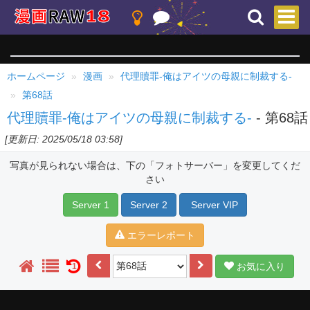
ホームページ
漫画
代理贖罪-俺はアイツの母親に制裁する-
第68話
代理贖罪-俺はアイツの母親に制裁する-
- 第68話
[更新日: 2025/05/18 03:58]
写真が見られない場合は、下の「フォトサーバー」を変更してくだ
さい
Server 1
Server 2
Server VIP
エラーレポート
お気に入り
1