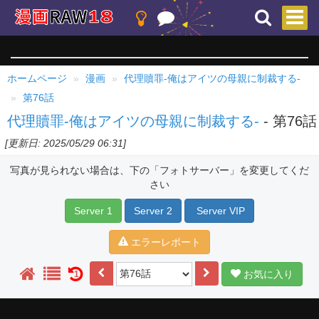
ホームページ
漫画
代理贖罪-俺はアイツの母親に制裁する-
第76話
代理贖罪-俺はアイツの母親に制裁する-
- 第76話
[更新日: 2025/05/29 06:31]
写真が見られない場合は、下の「フォトサーバー」を変更してくだ
さい
Server 1
Server 2
Server VIP
エラーレポート
お気に入り
1