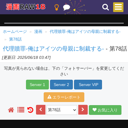
ホームページ
漫画
代理贖罪-俺はアイツの母親に制裁する-
第78話
代理贖罪-俺はアイツの母親に制裁する-
- 第78話
[更新日: 2025/06/18 03:47]
写真が見られない場合は、下の「フォトサーバー」を変更してくだ
さい
Server 1
Server 2
Server VIP
エラーレポート
お気に入り
1