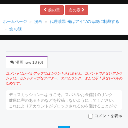
前の章
次の章
ホームページ
漫画
代理贖罪-俺はアイツの母親に制裁する-
第78話
漫画 raw 18 (
0
)
コメントはレベルアップにはカウントされません。コメントできないアカウ
ントは、センシティブなアバター、スパムリンク、または不十分なレベルの
ためです。
ディスカッションへようこそ。スパムやお金儲けのリンク、
健康に害のあるものなどを投稿しないようにしてください。
これによりアカウントがブロックされるのを避けることがで
きます。
コメントを表示