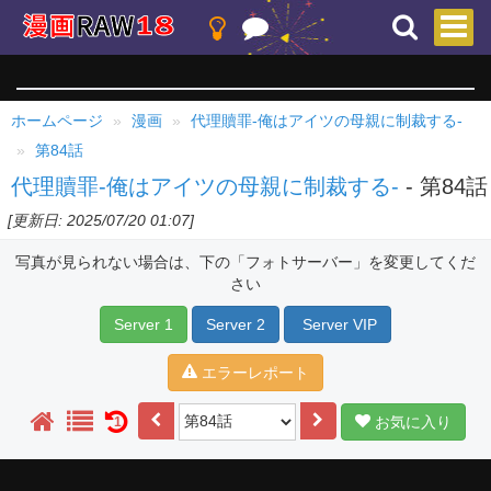
ホームページ
漫画
代理贖罪-俺はアイツの母親に制裁する-
第84話
代理贖罪-俺はアイツの母親に制裁する-
- 第84話
[更新日: 2025/07/20 01:07]
写真が見られない場合は、下の「フォトサーバー」を変更してくだ
さい
Server 1
Server 2
Server VIP
エラーレポート
お気に入り
1