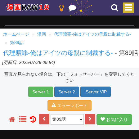
ホームページ
漫画
代理贖罪-俺はアイツの母親に制裁する-
第89話
代理贖罪-俺はアイツの母親に制裁する-
- 第89話
[更新日: 2025/07/26 09:54]
写真が見られない場合は、下の「フォトサーバー」を変更してくだ
さい
Server 1
Server 2
Server VIP
エラーレポート
お気に入り
1