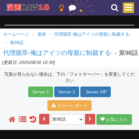
ホームページ
漫画
代理贖罪-俺はアイツの母親に制裁する-
第98話
代理贖罪-俺はアイツの母親に制裁する-
- 第98話
[更新日: 2025/08/30 10:30]
写真が見られない場合は、下の「フォトサーバー」を変更してくだ
さい
Server 1
Server 2
Server VIP
エラーレポート
お気に入り
1