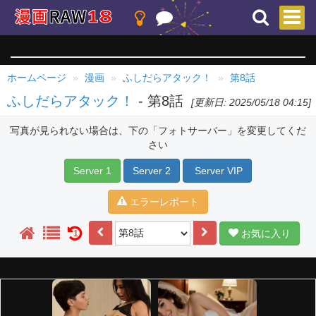
ホームページ
漫画
ふしだらアタック！
第8話
ふしだらアタック！
- 第8話
[更新日: 2025/05/18 04:15]
写真が見られない場合は、下の「フォトサーバー」を変更してくだ
さい
Server 1
Server 2
Server VIP
エラーレポート
お気に入り
1