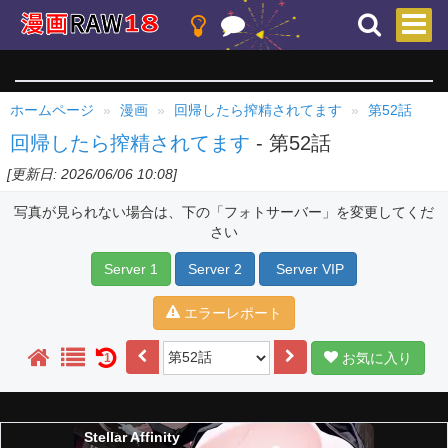
ホームページ
漫画
回帰したら搾精されてます
第52話
回帰したら搾精されてます
- 第52話
[更新日: 2026/06/06 10:08]
写真が見られない場合は、下の「フォトサーバー」を変更してくだ
さい
Server 1
Server 2
Server VIP
エラーレポート
お気に入り
1