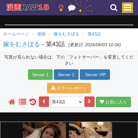
ホームページ
漫画
嫁をむさぼる
第43話
嫁をむさぼる
- 第43話
[更新日: 2026/06/03 10:06]
写真が見られない場合は、下の「フォトサーバー」を変更してくだ
さい
Server 1
Server 2
Server VIP
エラーレポート
お気に入り
1