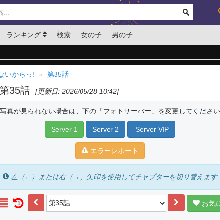
ランキング
検索
女の子
男の子
ないからっ!
第35話
 第35話
[更新日: 2026/05/28 10:42]
写真が見られない場合は、下の「フォトサーバー」を変更してください
Server 1
Server 2
Server VIP
エラーレポート
左（←）または右（→）矢印を使用してチャプターを切り替えます
お気
1