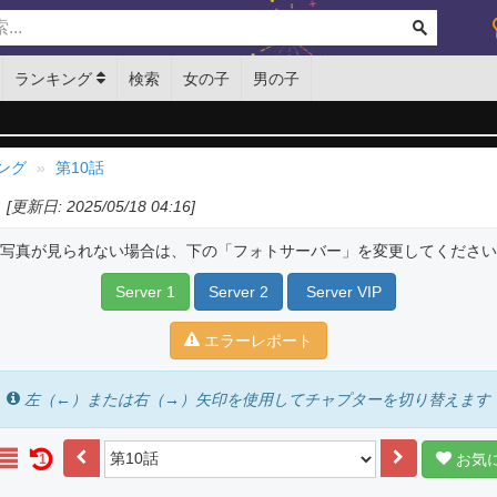
ランキング
検索
女の子
男の子
ング
第10話
[更新日: 2025/05/18 04:16]
写真が見られない場合は、下の「フォトサーバー」を変更してください
Server 1
Server 2
Server VIP
エラーレポート
左（←）または右（→）矢印を使用してチャプターを切り替えます
お気
1