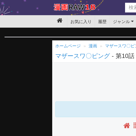
お気に入り
履歴
ジャンル
ホームページ
漫画
マザースワ〇ピ
マザースワ〇ピング
- 第10話