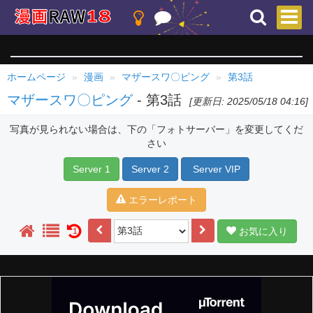
ホームページ
漫画
マザースワ〇ピング
第3話
マザースワ〇ピング
- 第3話
[更新日: 2025/05/18 04:16]
写真が見られない場合は、下の「フォトサーバー」を変更してくだ
さい
Server 1
Server 2
Server VIP
エラーレポート
お気に入り
1