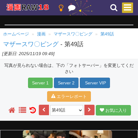
ホームページ
漫画
マザースワ〇ピング
第49話
マザースワ〇ピング
- 第49話
[更新日: 2025/11/19 09:49]
写真が見られない場合は、下の「フォトサーバー」を変更してくだ
さい
Server 1
Server 2
Server VIP
エラーレポート
お気に入り
1