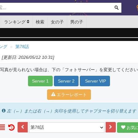
ランキング
検索
女の子
男の子
ング
第78話
[更新日: 2026/05/12 10:31]
写真が見られない場合は、下の「フォトサーバー」を変更してください
Server 1
Server 2
Server VIP
エラーレポート
左（←）または右（→）矢印を使用してチャプターを切り替えます
お気
1