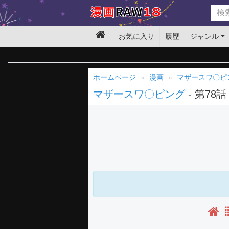
お気に入り
履歴
ジャンル
ホームページ
漫画
マザースワ〇ピ
マザースワ〇ピング
- 第78話