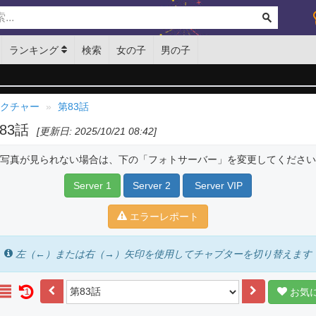
ランキング
検索
女の子
男の子
レクチャー
第83話
第83話
[更新日: 2025/10/21 08:42]
写真が見られない場合は、下の「フォトサーバー」を変更してください
Server 1
Server 2
Server VIP
エラーレポート
左（←）または右（→）矢印を使用してチャプターを切り替えます
お気
1