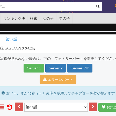
ランキング
検索
女の子
男の子
第37話
: 2025/05/18 04:15]
写真が見られない場合は、下の「フォトサーバー」を変更してください
Server 1
Server 2
Server VIP
エラーレポート
左（←）または右（→）矢印を使用してチャプターを切り替えます
お気
1