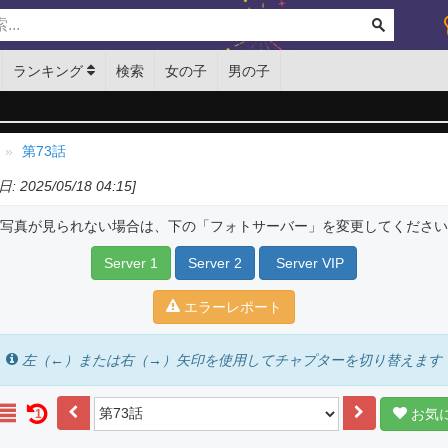
ランキング
検索
女の子
男の子
第73話
: 2025/05/18 04:15]
写真が見られない場合は、下の「フォトサーバー」を変更してください
Server 1
Server 2
Server VIP
エラーレポート
左（←）または右（→）矢印を使用してチャプターを切り替えます
お気
1