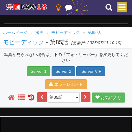
ホームページ
漫画
モビーディック
第85話
モビーディック
- 第85話
[更新日: 2025/07/11 10:19]
写真が見られない場合は、下の「フォトサーバー」を変更してくだ
さい
Server 1
Server 2
Server VIP
エラーレポート
お気に入り
1