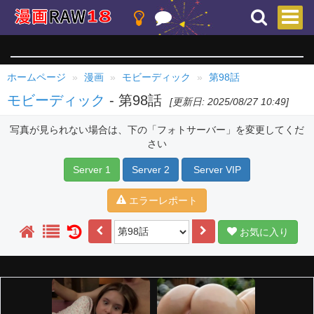
ホームページ
漫画
モビーディック
第98話
モビーディック
- 第98話
[更新日: 2025/08/27 10:49]
写真が見られない場合は、下の「フォトサーバー」を変更してくだ
さい
Server 1
Server 2
Server VIP
エラーレポート
お気に入り
1