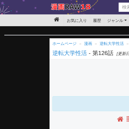
お気に入り
履歴
ジャンル
ホームページ
漫画
逆転大学性活
逆転大学性活
- 第126話
[更新日: