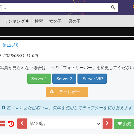
ランキング
検索
女の子
男の子
第126話
 2026/05/31 11:02]
写真が見られない場合は、下の「フォトサーバー」を変更してください
Server 1
Server 2
Server VIP
エラーレポート
左（←）または右（→）矢印を使用してチャプターを切り替えます
お気
1