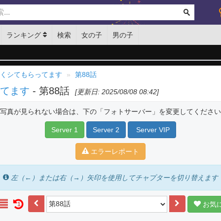
ランキング
検索
女の子
男の子
よくシてもらってます
第88話
ってます
- 第88話
[更新日: 2025/08/08 08:42]
写真が見られない場合は、下の「フォトサーバー」を変更してください
Server 1
Server 2
Server VIP
エラーレポート
左（←）または右（→）矢印を使用してチャプターを切り替えます
お気
1