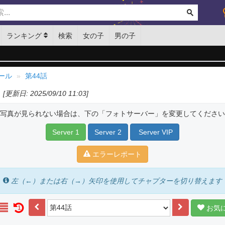
ランキング
検索
女の子
男の子
ール
第44話
[更新日: 2025/09/10 11:03]
写真が見られない場合は、下の「フォトサーバー」を変更してください
Server 1
Server 2
Server VIP
エラーレポート
左（←）または右（→）矢印を使用してチャプターを切り替えます
お気
1