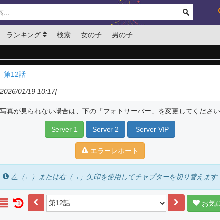
ランキング
検索
女の子
男の子
第12話
026/01/19 10:17]
写真が見られない場合は、下の「フォトサーバー」を変更してください
Server 1
Server 2
Server VIP
エラーレポート
左（←）または右（→）矢印を使用してチャプターを切り替えます
お気
1