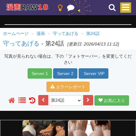
ホームページ
漫画
守ってあげる
第24話
守ってあげる
- 第24話
[更新日: 2026/04/13 11:12]
写真が見られない場合は、下の「フォトサーバー」を変更してくだ
さい
Server 1
Server 2
Server VIP
エラーレポート
お気に入り
1