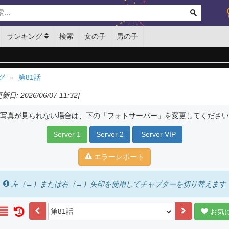
ランキング
検索
女の子
男の子
グ
第81話
更新日: 2026/06/07 11:32]
写真が見られない場合は、下の「フォトサーバー」を変更してください
Server 1
Server 2
Server VIP
エラーレポート
左（←）または右（→）矢印を使用してチャプターを切り替えます
お気
1