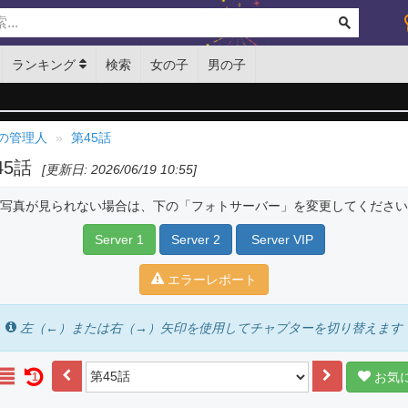
ランキング
検索
女の子
男の子
の管理人
第45話
45話
[更新日: 2026/06/19 10:55]
写真が見られない場合は、下の「フォトサーバー」を変更してください
Server 1
Server 2
Server VIP
エラーレポート
左（←）または右（→）矢印を使用してチャプターを切り替えます
お気
1